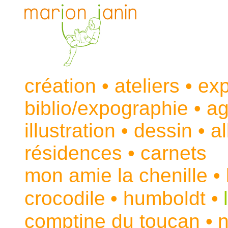
création
•
ateliers
•
exp
biblio/expographie
•
a
illustration
•
dessin
•
a
résidences
•
carnets
mon amie la chenille
• 
crocodile
•
humboldt
•
comptine du toucan
•
n