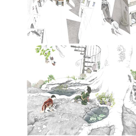
..
..