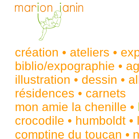
création
•
ateliers
•
exp
biblio/expographie
•
ag
illustration
•
dessin
•
a
résidences
•
carnets
mon amie la chenille
•
crocodile
•
humboldt
•
comptine du toucan
•
n