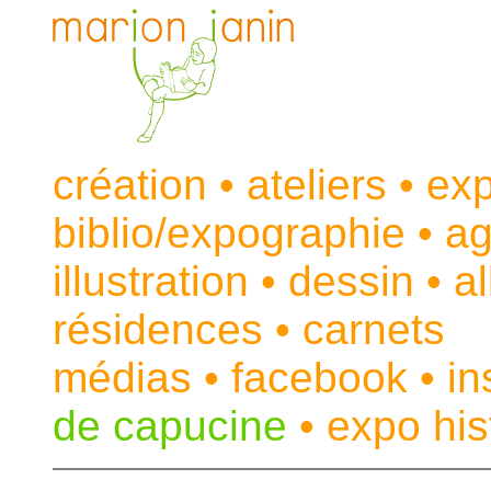
création
•
ateliers
•
exp
biblio/expographie
•
a
illustration
•
dessin
•
a
résidences
•
carnets
médias
•
facebook
•
in
de capucine
•
expo his