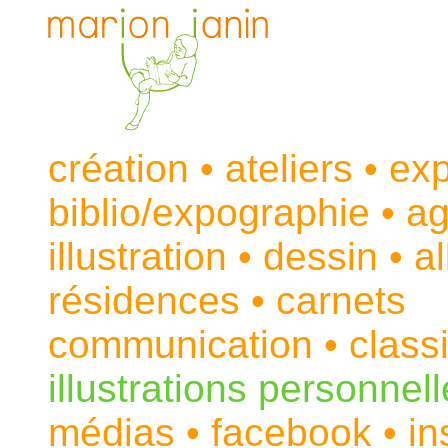
c
réation
•
ateliers
•
exp
biblio/expographie
•
a
illustration
•
dessin
•
a
résidences
•
carnets
communication
•
class
illustrations personnel
médias
•
facebook
•
in